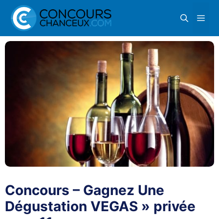
Aller
Me
au
contenu
Concours – Gagnez Une
Dégustation VEGAS » privée