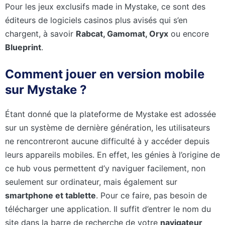
Pour les jeux exclusifs made in Mystake, ce sont des
éditeurs de logiciels casinos plus avisés qui s’en
chargent, à savoir
Rabcat, Gamomat, Oryx
ou encore
Blueprint
.
Comment jouer en version mobile
sur Mystake ?
Étant donné que la plateforme de Mystake est adossée
sur un système de dernière génération, les utilisateurs
ne rencontreront aucune difficulté à y accéder depuis
leurs appareils mobiles. En effet, les génies à l’origine de
ce hub vous permettent d’y naviguer facilement, non
seulement sur ordinateur, mais également sur
smartphone et tablette
. Pour ce faire, pas besoin de
télécharger une application. Il suffit d’entrer le nom du
site dans la barre de recherche de votre
navigateur