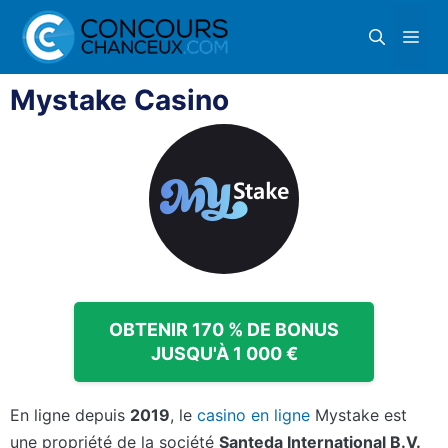
Aller
Me
au
contenu
Mystake Casino
OBTENIR 170 % DE BONUS
JUSQU'À 1 000 €
En ligne depuis
2019
, le
casino en ligne
Mystake est
une propriété de la société
Santeda International B.V.