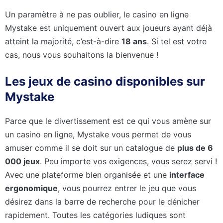
Un paramètre à ne pas oublier, le casino en ligne
Mystake est uniquement ouvert aux joueurs ayant déjà
atteint la majorité, c’est-à-dire
18 ans
. Si tel est votre
cas, nous vous souhaitons la bienvenue !
Les jeux de casino disponibles sur
Mystake
Parce que le divertissement est ce qui vous amène sur
un casino en ligne, Mystake vous permet de vous
amuser comme il se doit sur un catalogue de
plus de 6
000 jeux
. Peu importe vos exigences, vous serez servi !
Avec une plateforme bien organisée et une
interface
ergonomique
, vous pourrez entrer le jeu que vous
désirez dans la barre de recherche pour le dénicher
rapidement. Toutes les catégories ludiques sont