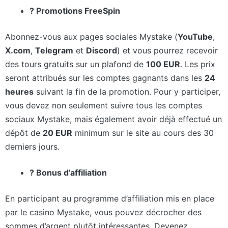
?
Promotions FreeSpin
Abonnez-vous aux pages sociales Mystake (
YouTube
,
X.com
,
Telegram
et
Discord
) et vous pourrez recevoir
des tours gratuits sur un plafond de
100 EUR
. Les prix
seront attribués sur les comptes gagnants dans les
24
heures
suivant la fin de la promotion. Pour y participer,
vous devez non seulement suivre tous les comptes
sociaux Mystake, mais également avoir déjà effectué un
dépôt de
20 EUR
minimum sur le site au cours des 30
derniers jours.
?
Bonus d’affiliation
En participant au programme d’affiliation mis en place
par le casino Mystake, vous pouvez décrocher des
sommes d’argent plutôt intéressantes. Devenez