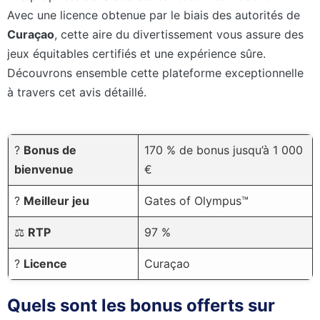
Avec une licence obtenue par le biais des autorités de
Curaçao
, cette aire du divertissement vous assure des
jeux équitables certifiés et une expérience sûre.
Découvrons ensemble cette plateforme exceptionnelle
à travers cet avis détaillé.
?
Bonus de
170 % de bonus jusqu’à 1 000
bienvenue
€
?
Meilleur jeu
Gates of Olympus™
⚖️
RTP
97 %
?️
Licence
Curaçao
Quels sont les bonus offerts sur