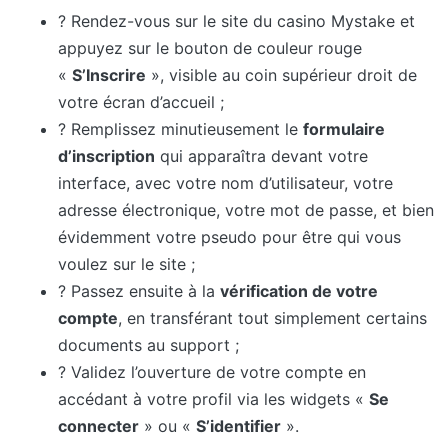
?️ Rendez-vous sur le site du casino Mystake et
appuyez sur le bouton de couleur rouge
«
S’Inscrire
», visible au coin supérieur droit de
votre écran d’accueil ;
? Remplissez minutieusement le
formulaire
d’inscription
qui apparaîtra devant votre
interface, avec votre nom d’utilisateur, votre
adresse électronique, votre mot de passe, et bien
évidemment votre pseudo pour être qui vous
voulez sur le site ;
? Passez ensuite à la
vérification de votre
compte
, en transférant tout simplement certains
documents au support ;
? Validez l’ouverture de votre compte en
accédant à votre profil via les widgets «
Se
connecter
» ou «
S’identifier
».