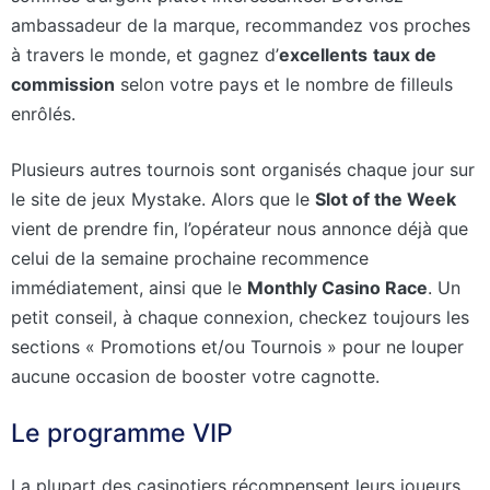
ambassadeur de la marque, recommandez vos proches
à travers le monde, et gagnez d’
excellents
taux de
commission
selon votre pays et le nombre de filleuls
enrôlés.
Plusieurs autres tournois sont organisés chaque jour sur
le site de jeux Mystake. Alors que le
Slot of the Week
vient de prendre fin, l’opérateur nous annonce déjà que
celui de la semaine prochaine recommence
immédiatement, ainsi que le
Monthly Casino Race
. Un
petit conseil, à chaque connexion, checkez toujours les
sections « Promotions et/ou Tournois » pour ne louper
aucune occasion de booster votre cagnotte.
Le programme VIP
La plupart des casinotiers récompensent leurs joueurs