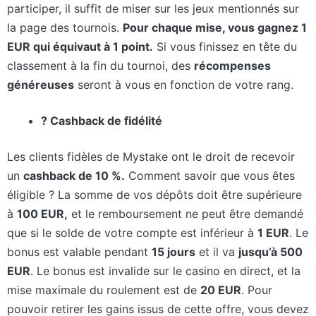
participer, il suffit de miser sur les jeux mentionnés sur
la page des tournois.
Pour chaque mise, vous gagnez 1
EUR qui équivaut à 1 point.
Si vous finissez en tête du
classement à la fin du tournoi, des
récompenses
généreuses
seront à vous en fonction de votre rang.
?
Cashback de fidélité
Les clients fidèles de Mystake ont le droit de recevoir
un
cashback de 10 %.
Comment savoir que vous êtes
éligible ? La somme de vos dépôts doit être supérieure
à
100 EUR,
et le remboursement ne peut être demandé
que si le solde de votre compte est inférieur à
1 EUR
. Le
bonus est valable pendant
15 jours
et il va
jusqu’à 500
EUR
. Le bonus est invalide sur le casino en direct, et la
mise maximale du roulement est de
20 EUR
. Pour
pouvoir retirer les gains issus de cette offre, vous devez