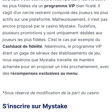
les plus fidèles via un
programme VIP
bien ficelé. Il
s’agit d’un cercle restreint composé des joueurs les plus
actifs sur une plateforme. Malheureusement, il n’est pas
encore proposé par le casino Mystake. Toutefois,
plusieurs promotions y sont uniquement dédiées aux
joueurs les plus fidèles. C’est le cas par exemple du
Cashback de fidélité
. Néanmoins, le programme VIP
étant un gage de sérieux des établissements de jeu,
nous espérons que Mystake travaille de manière
acharnée pour en proposer un très prochainement, avec
des
récompenses exclusives au menu
.
*Sous réserve de modification de la part du casino
S’inscrire sur Mystake