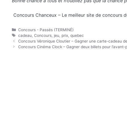
Bonne chance à tous et n’oubliez pas que la chance pe
Concours Chanceux – Le meilleur site de concours 
Catégories
Concours - Passés (TERMINÉ)
Étiquettes
cadeau
,
Concours
,
jeu
,
prix
,
quebec
Concours Véronique Cloutier – Gagner une carte-cadeau de
Concours Cinéma Clock – Gagner deux billets pour l’avant