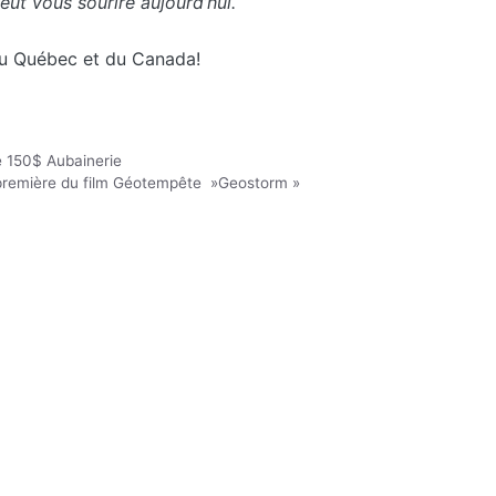
ut vous sourire aujourd’hui.
du Québec et du Canada!
 150$ Aubainerie
-première du film Géotempête »Geostorm »