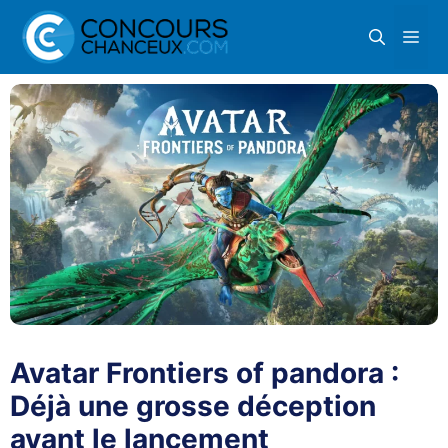
Aller
Me
au
contenu
Avatar Frontiers of pandora :
Déjà une grosse déception
avant le lancement