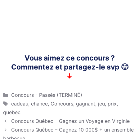
Vous aimez ce concours ?
Commentez et partagez-le svp 🙂
↓
Catégories
Concours - Passés (TERMINÉ)
Étiquettes
cadeau
,
chance
,
Concours
,
gagnant
,
jeu
,
prix
,
quebec
Concours Québec – Gagnez un Voyage en Virginie
Concours Québec – Gagnez 10 000$ + un ensemble
barbecue