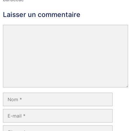
Laisser un commentaire
Commentaire
Nom
E-
mail
Site