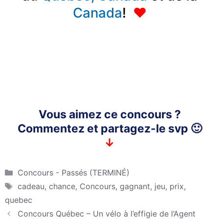
Canada
!
♥
Vous aimez ce concours ?
Commentez et partagez-le svp 🙂
↓
Catégories
Concours - Passés (TERMINÉ)
Étiquettes
cadeau
,
chance
,
Concours
,
gagnant
,
jeu
,
prix
,
quebec
Concours Québec – Un vélo à l’effigie de l’Agent