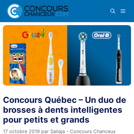
Aller
Me
au
contenu
Concours Québec – Un duo de
brosses à dents intelligentes
pour petits et grands
17 octobre 2019
par
Sailaja - Concours Chanceux