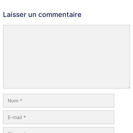
Laisser un commentaire
Commentaire
Nom
E-
mail
Site